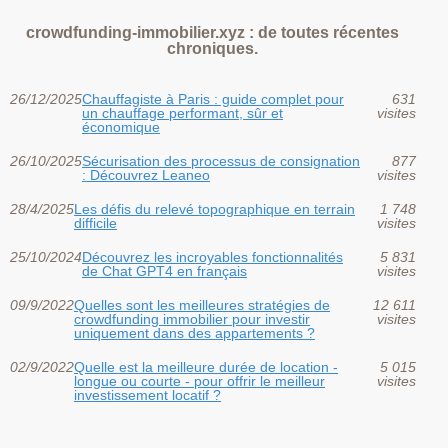
crowdfunding-immobilier.xyz : de toutes récentes
chroniques.
26/12/2025
Chauffagiste à Paris : guide complet pour
631
un chauffage performant, sûr et
visites
économique
26/10/2025
Sécurisation des processus de consignation
877
: Découvrez Leaneo
visites
28/4/2025
Les défis du relevé topographique en terrain
1 748
difficile
visites
25/10/2024
Découvrez les incroyables fonctionnalités
5 831
de Chat GPT4 en français
visites
09/9/2022
Quelles sont les meilleures stratégies de
12 611
crowdfunding immobilier pour investir
visites
uniquement dans des appartements ?
02/9/2022
Quelle est la meilleure durée de location -
5 015
longue ou courte - pour offrir le meilleur
visites
investissement locatif ?