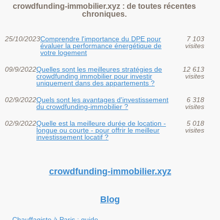
crowdfunding-immobilier.xyz : de toutes récentes
chroniques.
25/10/2023
Comprendre l'importance du DPE pour
7 103
évaluer la performance énergétique de
visites
votre logement
09/9/2022
Quelles sont les meilleures stratégies de
12 613
crowdfunding immobilier pour investir
visites
uniquement dans des appartements ?
02/9/2022
Quels sont les avantages d'investissement
6 318
du crowdfunding-immobilier ?
visites
02/9/2022
Quelle est la meilleure durée de location -
5 018
longue ou courte - pour offrir le meilleur
visites
investissement locatif ?
crowdfunding-immobilier.xyz
Blog
Chauffagiste à Paris : guide...